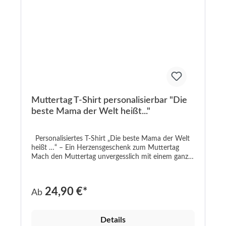
Muttertag T-Shirt personalisierbar "Die
beste Mama der Welt heißt..."
Personalisiertes T-Shirt „Die beste Mama der Welt
heißt …“ – Ein Herzensgeschenk zum Muttertag
Mach den Muttertag unvergesslich mit einem ganz
persönlichen Geschenk: Unser liebevoll gestaltetes T-
Shirt mit dem Aufdruck „Die beste Mama der Welt
heißt [Wunschname]“ sorgt garantiert für strahlende
24,90 €*
Ab
Augen und echte Gänsehaut-Momente. Ein
einzigartiger Ausdruck deiner Wertschätzung –
individuell, emotional und mit ganz viel Herz.
Details
Produktdetails: 👚 Design: Herzlicher Schriftzug mit