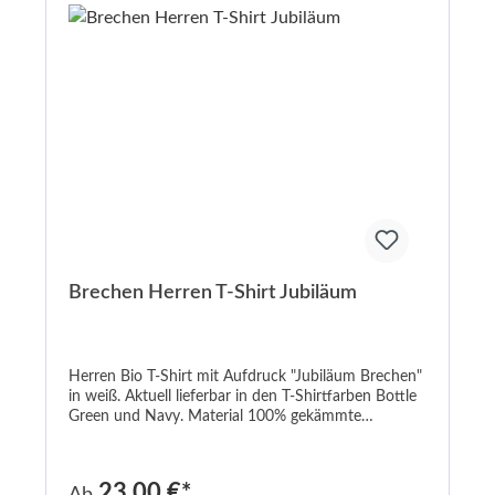
werden und lässt sich vielseitig kombinieren. Mit
seiner hochwertigen Verarbeitung und dem
ansprechenden Design ist das T-Shirt mit dem
Aufdruck "Brechen" ein Must-Have für alle, die ihren
individuellen Stil zum Ausdruck bringen möchten. Es
ist bequem, langlebig und ein echter Blickfang.
Brechen Herren T-Shirt Jubiläum
Herren Bio T-Shirt mit Aufdruck "Jubiläum Brechen"
in weiß. Aktuell lieferbar in den T-Shirtfarben Bottle
Green und Navy. Material 100% gekämmte
ringgesponnene zertifizierte Bio-Baumwolle. Ein Fair
Trade Produkt aus dem Hause Neutral.
23,00 €*
Ab