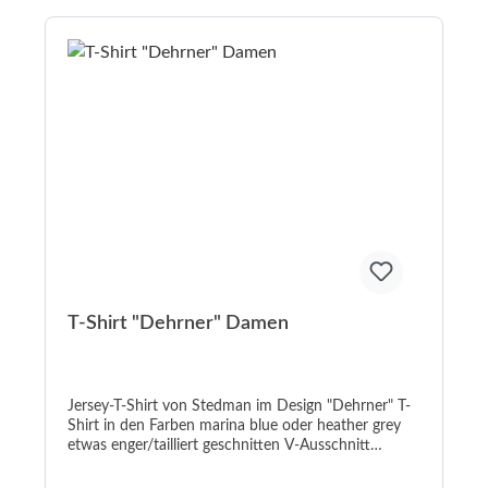
T-Shirt "Dehrner" Damen
Jersey-T-Shirt von Stedman im Design "Dehrner" T-
Shirt in den Farben marina blue oder heather grey
etwas enger/tailliert geschnitten V-Ausschnitt
Aufdruck in weiß/rot oder weinrot/schwarz marina
blue: 95% Baumwolle / 5% Elasthan; heather grey: