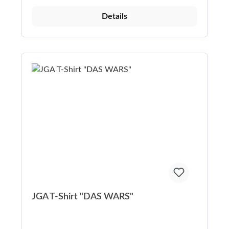
Shirtfarbe: Weiß Aufdruck: Schwarz mit farblichen
Details
Akzenten (z. B. pinke Gläser) Titel: „CHECKLISTE
Braut“ Humorvolle Aufgaben rund um Party, Fotos
& Mutproben Abschluss: ☑ Bereit zu heiraten! 🤵
Checkliste Bräutigam Shirtfarbe: Weiß Aufdruck:
Schwarz mit farblichen Akzenten (z. B. Bierkrug)
Titel: „CHECKLISTE Bräutigam“ Lustige Aufgaben
für einen legendären Männer-JGA Abschluss: ☑
Bereit zu heiraten! 👉 Braut- und Bräutigam-Version
sind inhaltlich angepasst, aber optisch perfekt
aufeinander abgestimmt. Hochwertiges Shirt-
Material 180 g/m² 100% Baumwolle, Single Jersey
Schlauchware (keine Seitennähte) Klassischer
Rundhalsausschnitt Bündchen mit Elasthan
TearAway-Label (kein Kratzen) 40°C waschbar Nicht
trocknergeeignet Angenehm zu tragen – auch bei
langen Partynächten.
JGA T-Shirt "DAS WARS"