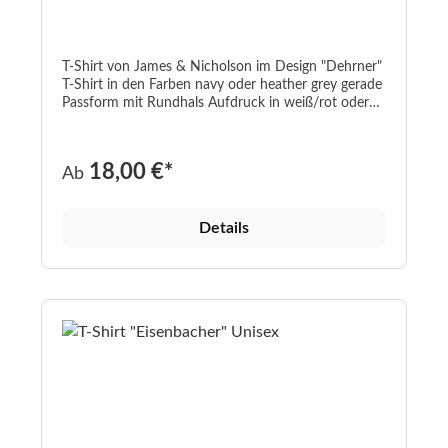
T-Shirt von James & Nicholson im Design "Dehrner"
T-Shirt in den Farben navy oder heather grey gerade
Passform mit Rundhals Aufdruck in weiß/rot oder
weinrot/schwarz navy: 100% Baumwolle; heather
grey: 85% Baumwolle / 15% Viskose Grammatur
190 g/m² In den Größen S-5XL Fair-Wear-
18,00 €*
Ab
Zertifzierung waschbar bis 40°C
Details