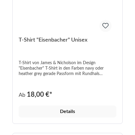
T-Shirt "Eisenbacher" Unisex
T-Shirt von James & Nicholson im Design
"Eisenbacher" T-Shirt in den Farben navy oder
heather grey gerade Passform mit Rundhals
Aufdruck in weiß/rot oder weinrot/schwarz navy:
100% Baumwolle; heather grey: 85% Baumwolle /
15% Viskose Grammatur 190 g/m² In den Größen S-
18,00 €*
Ab
5XL Fair-Wear-Zertifzierung waschbar bis 40°C ------
----------------------------------------------------------------
----------------------------------------------------------------
Details
---------------