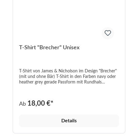
T-Shirt "Brecher" Unisex
T-Shirt von James & Nicholson im Design "Brecher"
(mit und ohne Bär) T-Shirt in den Farben navy oder
heather grey gerade Passform mit Rundhals
Aufdruck in weiß/rot oder weinrot/schwarz navy:
100% Baumwolle; heather grey: 85% Baumwolle /
15% Viskose Grammatur 190 g/m² In den Größen S-
18,00 €*
Ab
5XL Fair-Wear-Zertifzierung waschbar bis 40°C ------
----------------------------------------------------------------
----------------------------------------------------------------
Details
----------------------