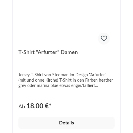
T-Shirt "Arfurter" Damen
Jersey-T-Shirt von Stedman im Design "Arfurter"
(mit und ohne Kirche) T-Shirt in den Farben heather
grey oder marina blue etwas enger/tailliert
geschnitten V-Ausschnitt Aufdruck in weiß/schwarz,
weinrot/schwarz oder weiß/rot Material: 95%
Baumwolle / 5% Elasthan (heather grey: 82%
18,00 €*
Ab
Baumwolle / 14% Viskose / 4% Elasthan)
Grammatur 170 g/m² WRAP- und Oeko-Tex-
Zertifizierung In den Größen S-XL waschbar bis
Details
40°C ---------------------------------------------------------
----------------------------------------------------------------