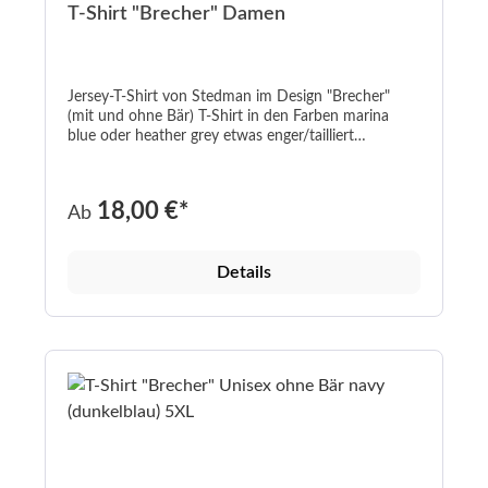
T-Shirt "Brecher" Damen
Jersey-T-Shirt von Stedman im Design "Brecher"
(mit und ohne Bär) T-Shirt in den Farben marina
blue oder heather grey etwas enger/tailliert
geschnitten V-Ausschnitt Aufdruck in weiß/rot oder
weinrot/schwarz marina blue: 95% Baumwolle / 5%
Elasthan; heather grey: 82% Baumwolle / 14%
18,00 €*
Ab
Viskose / 4% Elasthan Grammatur 170 g/m² WRAP-
und Oeko-Tex-Zertifizierung In den Größen S-XL
waschbar bis 40°C -----------------------------------------
Details
----------------------------------------------------------------
----------------------------------