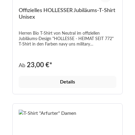
Offizielles HOLLESSER Jubiläums-T-Shirt
Unisex
Herren Bio T-Shirt von Neutral im offiziellen
Jubiläums-Design "HOLLESSE - HEIMAT SEIT 772"
T-Shirt in den Farben navy uns military
Hochwertiger Flexaufdruck in grau/weiß 100%
Baumwolle Grammatur:280 g/m² Passform: Regular
(normal geschnitten) In den Größen S-3XL
23,00 €*
Ab
Details