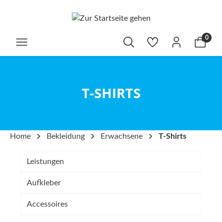
alt springen
0
T-SHIRTS
Home
Bekleidung
Erwachsene
T-Shirts
Leistungen
Aufkleber
Accessoires