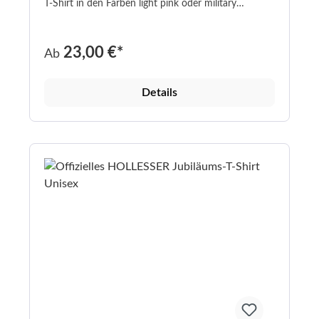
T-Shirt in den Farben light pink oder military
Hochwertiger Flexaufdruck 100% Baumwolle
Grammatur:280 g/m² Passform: Regular (normal
geschnitten) In den Größen XS-XXL
23,00 €*
Ab
Details