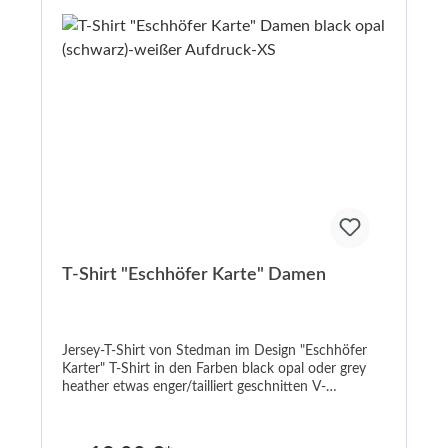
T-Shirt "Eschhöfer Karte" Damen
Jersey-T-Shirt von Stedman im Design "Eschhöfer
Karter" T-Shirt in den Farben black opal oder grey
heather etwas enger/tailliert geschnitten V-
Ausschnitt Aufdruck in weiß oder schwarz black
opal: 95% Baumwolle / 5% Elasthan; heather grey:
82% Baumwolle / 14% Viskose / 4% Elasthan