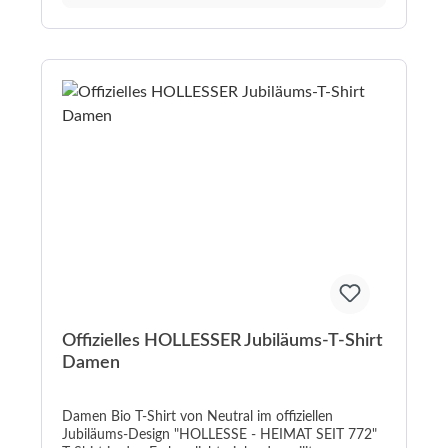
deinem Wunsch-Namen ✏️ Personalisierung:
Einfach beim Bestellvorgang den Namen angeben 🌿
Material: 100 % weiche, hautfreundliche Baumwolle
📏 Passform: Unisex und bequem – ideal für den
Alltag 🧼 Pflegeleicht: Waschmaschinengeeignet,
langlebiger Druck Warum dieses Shirt? 💝 Einzigartig
& emotional – personalisiert mit dem Namen deiner
Mama 🎁 Perfektes Geschenk zum Muttertag,
Geburtstag oder einfach so 🌸 Hochwertige
Qualität, die begeistert 📦 Schnell & liebevoll
verpackt – bereit zum Verschenken
Offizielles HOLLESSER Jubiläums-T-Shirt
Damen
Damen Bio T-Shirt von Neutral im offiziellen
Jubiläums-Design "HOLLESSE - HEIMAT SEIT 772"