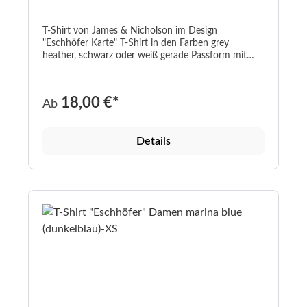
T-Shirt von James & Nicholson im Design
"Eschhöfer Karte" T-Shirt in den Farben grey
heather, schwarz oder weiß gerade Passform mit
Rundhals Aufdruck in weiß oder schwarz schwarz
und weiß: 100% Baumwolle; grey heather: 85%
Baumwolle / 15% Viskose Grammatur 180 g/m² In
18,00 €*
Ab
den Größen S-5XL Fair-Wear-Zertifzierung waschbar
bis 40°C -----------------------------------------------------
----------------------------------------------------------------
Details
---------- Unisex