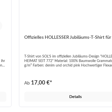
Offizielles HOLLESSER Jubiläums-T-Shirt für
T-Shirt von SOL'S im offiziellen Jubiläums-Design "HOLL
HEIMAT SEIT 772" Material: 100% Baumwolle Grammatur: 150
en
g/m² Farben: denim und orchid pink Hochwertiger Flexaufdruck in
grau/weiß Doppelt geripptes Kragenbündchen mit Elasthan
um
Doppelnaht an Kragen, Ärmeln und Bund
17,00 €*
Ab
Details