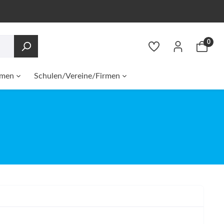
0
men
Schulen/Vereine/Firmen
Fensterbeschriftung
Namensaufkleber
Morfs
SG&JSG
Lindenholzhausen/Eschhofen
Scheibentönung