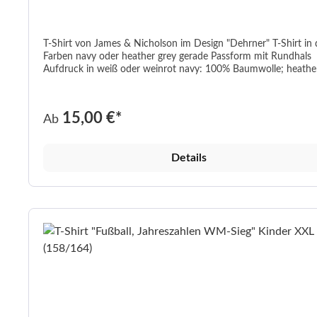
T-Shirt von James & Nicholson im Design "Dehrner" T-Shirt in den
Farben navy oder heather grey gerade Passform mit Rundhals
Aufdruck in weiß oder weinrot navy: 100% Baumwolle; heather
grey: 85% Baumwolle / 15% Viskose Grammatur 150 g/m² In den
Größen XS-XXL waschbar bis 40°C
15,00 €*
Ab
Details