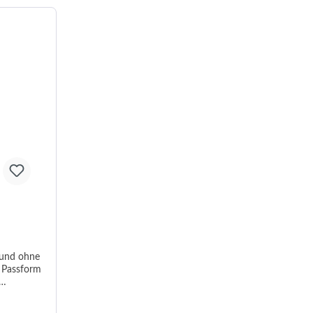
 und ohne
S-XXL waschbar bis 40°C