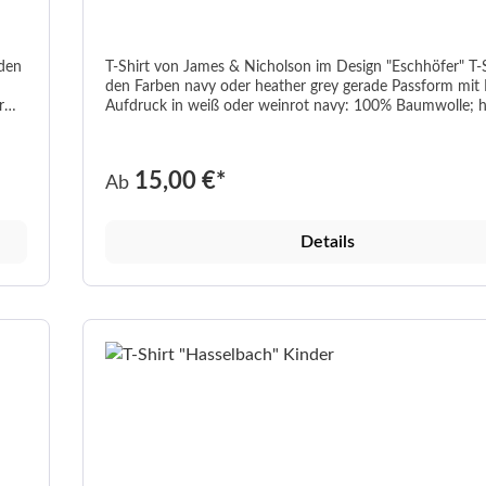
T-Shirt von James & Nicholson im Design "Eschhöfer" T-Shirt in
den Farben navy oder heather grey gerade Passform mit Rundhals
Aufdruck in weiß oder weinrot navy: 100% Baumwolle; heather
grey: 85% Baumwolle / 15% Viskose Grammatur 150 g/m² In den
Größen XS-XXL waschbar bis 40°C
15,00 €*
Ab
Details