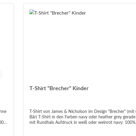
T-Shirt "Brecher" Kinder
ohne
T-Shirt von James & Nicholson im Design "Brecher" (mit
Bär) T-Shirt in den Farben navy oder heather grey gerade Passform
mit Rundhals Aufdruck in weiß oder weinrot navy: 100%
Baumwolle; heather grey: 85% Baumwolle / 15% Viskose
 40°C
Grammatur 150 g/m² In den Größen X