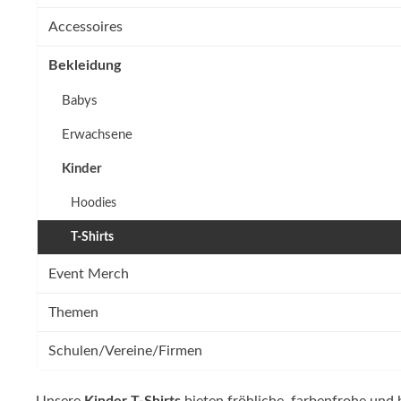
Limburger
Accessoires
Westerwälder
Winkelser
Bekleidung
Babys
Erwachsene
Kinder
Hoodies
T-Shirts
Event Merch
Themen
Schulen/Vereine/Firmen