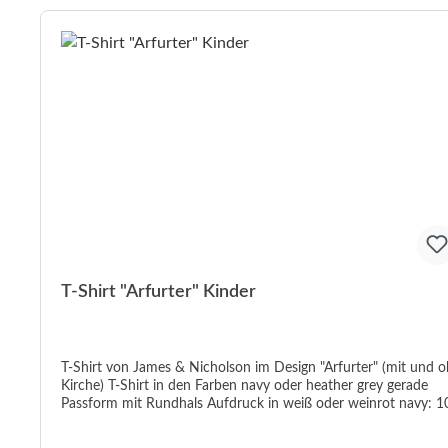
T-Shirt "Arfurter" Kinder
T-Shirt von James & Nicholson im Design "Arfurter" (mit und 
Kirche) T-Shirt in den Farben navy oder heather grey gerade
Passform mit Rundhals Aufdruck in weiß oder weinrot navy: 100%
Baumwolle; heather grey: 85% Baumwolle / 15% Viskose
Grammatur 150 g/m² In den Größen XS-XXL waschbar bis