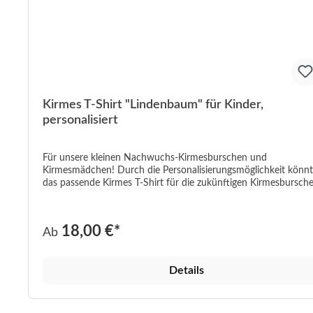
Kirmes T-Shirt "Lindenbaum" für Kinder,
personalisiert
Für unsere kleinen Nachwuchs-Kirmesburschen und
Kirmesmädchen! Durch die Personalisierungsmöglichkeit könnt ihr
das passende Kirmes T-Shirt für die zukünftigen Kirmesbursch
und Kirmesmädchen erstellen. Einfach angeben, ob Bursche oder
Mädchen, zusätzlich noch den entsprechenden Jahrgang und 
den Rest kümmern wir uns! Details: 100% Baumwolle Fair Wear
18,00 €*
Ab
Zertifizierung Nackenband für die perfekte Passform Wachen bei
40 °C Nur Lufttrocknen
Details