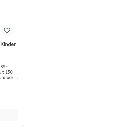
 Kinder
ESSE -
 Verstärktes Nackenband