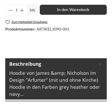
Produkt Anzahl: Gib den gewünschten Wert e
In den Warenkorb
Stk
Zum Merkzettel hinzufügen
Produktnummer:
ARTIKEL3090-001
Beschreibung
Hoodie von James &amp; Nicholson im
Design "Arfurter" (mit und ohne Kirche)
Hoodie in den Farben grey heather oder
navy…
Mehr