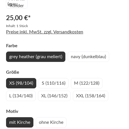
25,00 €*
Inhalt:
1 Stück
Preise inkl. MwSt. zzgl. Versandkosten
auswählen
Farbe
grey heather (grau meliert)
navy (dunkelblau)
auswählen
Größe
XS (98/104)
S (110/116)
M (122/128)
L (134/140)
XL (146/152)
XXL (158/164)
auswählen
Motiv
mit Kirche
ohne Kirche